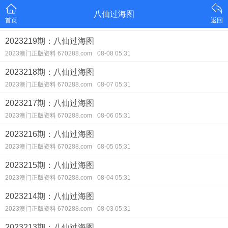
八仙过海图
首页
返回
2023219期：八仙过海图
2023澳门正版资料 670288.com
08-08 05:31
2023218期：八仙过海图
2023澳门正版资料 670288.com
08-07 05:31
2023217期：八仙过海图
2023澳门正版资料 670288.com
08-06 05:31
2023216期：八仙过海图
2023澳门正版资料 670288.com
08-05 05:31
2023215期：八仙过海图
2023澳门正版资料 670288.com
08-04 05:31
2023214期：八仙过海图
2023澳门正版资料 670288.com
08-03 05:31
2023213期：八仙过海图