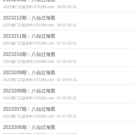
2023澳门正版资料 670288.com
08-02 05:31
2023212期：八仙过海图
2023澳门正版资料 670288.com
08-01 05:31
2023211期：八仙过海图
2023澳门正版资料 670288.com
07-31 05:31
2023210期：八仙过海图
2023澳门正版资料 670288.com
07-30 05:31
2023209期：八仙过海图
2023澳门正版资料 670288.com
07-29 05:31
2023208期：八仙过海图
2023澳门正版资料 670288.com
07-28 05:31
2023207期：八仙过海图
2023澳门正版资料 670288.com
07-27 05:31
2023206期：八仙过海图