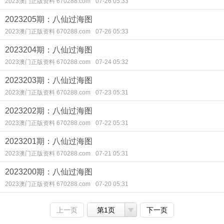
2023澳门正版资料 670288.com
07-26 05:33
2023205期：八仙过海图
2023澳门正版资料 670288.com
07-26 05:33
2023204期：八仙过海图
2023澳门正版资料 670288.com
07-24 05:32
2023203期：八仙过海图
2023澳门正版资料 670288.com
07-23 05:31
2023202期：八仙过海图
2023澳门正版资料 670288.com
07-22 05:31
2023201期：八仙过海图
2023澳门正版资料 670288.com
07-21 05:31
2023200期：八仙过海图
2023澳门正版资料 670288.com
07-20 05:31
上一页
第1页
下一页