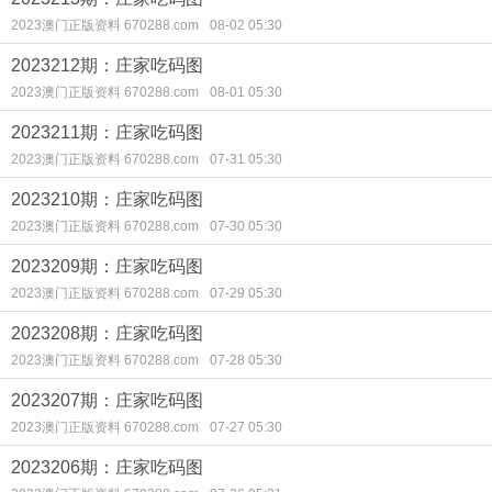
2023澳门正版资料 670288.com
08-02 05:30
2023212期：庄家吃码图
2023澳门正版资料 670288.com
08-01 05:30
2023211期：庄家吃码图
2023澳门正版资料 670288.com
07-31 05:30
2023210期：庄家吃码图
2023澳门正版资料 670288.com
07-30 05:30
2023209期：庄家吃码图
2023澳门正版资料 670288.com
07-29 05:30
2023208期：庄家吃码图
2023澳门正版资料 670288.com
07-28 05:30
2023207期：庄家吃码图
2023澳门正版资料 670288.com
07-27 05:30
2023206期：庄家吃码图