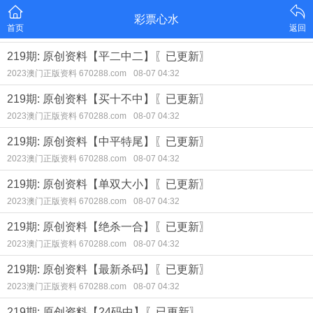
彩票心水
首页
返回
219期: 原创资料【平二中二】〖已更新〗
2023澳门正版资料 670288.com
08-07 04:32
219期: 原创资料【买十不中】〖已更新〗
2023澳门正版资料 670288.com
08-07 04:32
219期: 原创资料【中平特尾】〖已更新〗
2023澳门正版资料 670288.com
08-07 04:32
219期: 原创资料【单双大小】〖已更新〗
2023澳门正版资料 670288.com
08-07 04:32
219期: 原创资料【绝杀一合】〖已更新〗
2023澳门正版资料 670288.com
08-07 04:32
219期: 原创资料【最新杀码】〖已更新〗
2023澳门正版资料 670288.com
08-07 04:32
219期: 原创资料【24码中】〖已更新〗