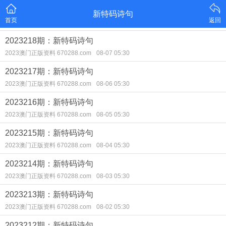
新特码诗句
首页
返回
2023218期：新特码诗句
2023澳门正版资料 670288.com
08-07 05:30
2023217期：新特码诗句
2023澳门正版资料 670288.com
08-06 05:30
2023216期：新特码诗句
2023澳门正版资料 670288.com
08-05 05:30
2023215期：新特码诗句
2023澳门正版资料 670288.com
08-04 05:30
2023214期：新特码诗句
2023澳门正版资料 670288.com
08-03 05:30
2023213期：新特码诗句
2023澳门正版资料 670288.com
08-02 05:30
2023212期：新特码诗句