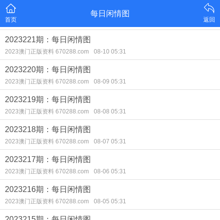
每日闲情图
首页
返回
2023221期：每日闲情图
2023澳门正版资料 670288.com
08-10 05:31
2023220期：每日闲情图
2023澳门正版资料 670288.com
08-09 05:31
2023219期：每日闲情图
2023澳门正版资料 670288.com
08-08 05:31
2023218期：每日闲情图
2023澳门正版资料 670288.com
08-07 05:31
2023217期：每日闲情图
2023澳门正版资料 670288.com
08-06 05:31
2023216期：每日闲情图
2023澳门正版资料 670288.com
08-05 05:31
2023215期：每日闲情图