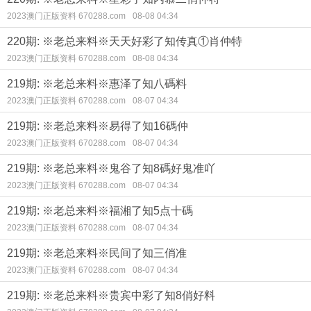
2023澳门正版资料 670288.com
08-08 04:34
220期: ※老总来料※天天好彩了知传真①肖仲特
2023澳门正版资料 670288.com
08-08 04:34
219期: ※老总来料※惠泽了知八碼料
2023澳门正版资料 670288.com
08-07 04:34
219期: ※老总来料※易得了知16碼仲
2023澳门正版资料 670288.com
08-07 04:34
219期: ※老总来料※鬼谷了知8碼好鬼准吖
2023澳门正版资料 670288.com
08-07 04:34
219期: ※老总来料※福湘了知5点十碼
2023澳门正版资料 670288.com
08-07 04:34
219期: ※老总来料※民间了知三俏准
2023澳门正版资料 670288.com
08-07 04:34
219期: ※老总来料※贵宾中彩了知8俏好料