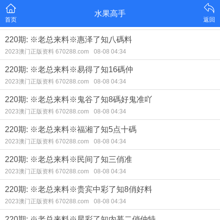
水果高手
首页
返回
220期: ※老总来料※惠泽了知八碼料
2023澳门正版资料 670288.com
08-08 04:34
220期: ※老总来料※易得了知16碼仲
2023澳门正版资料 670288.com
08-08 04:34
220期: ※老总来料※鬼谷了知8碼好鬼准吖
2023澳门正版资料 670288.com
08-08 04:34
220期: ※老总来料※福湘了知5点十碼
2023澳门正版资料 670288.com
08-08 04:34
220期: ※老总来料※民间了知三俏准
2023澳门正版资料 670288.com
08-08 04:34
220期: ※老总来料※贵宾中彩了知8俏好料
2023澳门正版资料 670288.com
08-08 04:34
220期: ※老总来料※星彩了知内慕二俏仲特